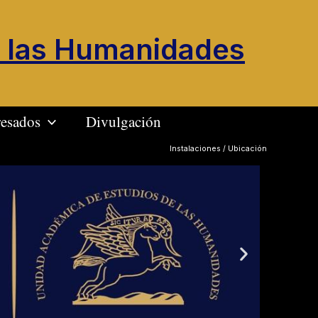
 las Humanidades
esados
Divulgación
Instalaciones
/
Ubicación
N
e
x